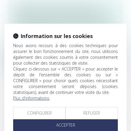
EUROJURIS FRANCE PARTENAIRE DE
L'ASSOCIATION SPORTIVE DU BARREAU DE
TOULON SECTION FOOTBALL (ASB FOOT)
Actualités EUROJURIS
Information sur les cookies
Eurojuris France était cette année partenaire de
l'association sportive du Ba...
Nous avons recours à des cookies techniques pour
assurer le bon fonctionnement du site, nous utilisons
également des cookies soumis à votre consentement
Lire la suite
pour collecter des statistiques de visite.
Cliquez ci-dessous sur « ACCEPTER » pour accepter le
dépôt de l'ensemble des cookies ou sur «
CONFIGURER » pour choisir quels cookies nécessitant
votre consentement seront déposés (cookies
statistiques), avant de continuer votre visite du site.
Plus d'informations
CONFIGURER
REFUSER
WEBINAR SUR LES DÉFIS DE LA PROTECTION
DES DONNÉES PERSONNELLES EN FRANCE
ACCEPTER
ET EN COLOMBIE - LE 6 JUIN 2023