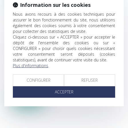
Information sur les cookies
Nous avons recours à des cookies techniques pour
assurer le bon fonctionnement du site, nous utilisons
également des cookies soumis à votre consentement
pour collecter des statistiques de visite.
Cliquez ci-dessous sur « ACCEPTER » pour accepter le
dépôt de l'ensemble des cookies ou sur «
CONFIGURER » pour choisir quels cookies nécessitant
WEBINAR SUR LES DÉFIS DE LA PROTECTION
votre consentement seront déposés (cookies
DES DONNÉES PERSONNELLES EN FRANCE
statistiques), avant de continuer votre visite du site.
ET EN COLOMBIE - LE 6 JUIN 2023
Plus d'informations
Actualités EUROJURIS
Dans une société axée sur les données, la
CONFIGURER
REFUSER
protection de la vie privée est un...
ACCEPTER
Lire la suite