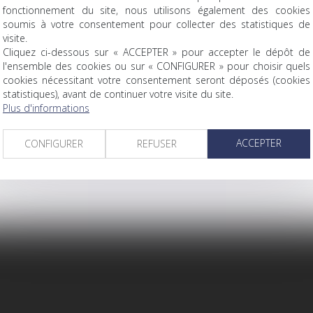
fonctionnement du site, nous utilisons également des cookies
soumis à votre consentement pour collecter des statistiques de
visite.
de prévention des crises interne et de traitement de celles-ci,
Cliquez ci-dessous sur « ACCEPTER » pour accepter le dépôt de
d’objectifs précis et contractuels.
l'ensemble des cookies ou sur « CONFIGURER » pour choisir quels
cookies nécessitant votre consentement seront déposés (cookies
statistiques), avant de continuer votre visite du site.
Plus d'informations
ACCEPTER
CONFIGURER
REFUSER
iser, animer des formations internes ou intervenir dans tout
ité.