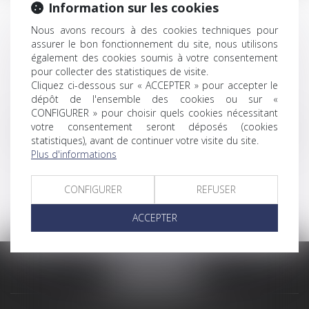
Information sur les cookies
NOS EXPERTISES
Nous avons recours à des cookies techniques pour
assurer le bon fonctionnement du site, nous utilisons
également des cookies soumis à votre consentement
pour collecter des statistiques de visite.
Cliquez ci-dessous sur « ACCEPTER » pour accepter le
dépôt de l'ensemble des cookies ou sur «
DROIT ÉLECTORAL
CONFIGURER » pour choisir quels cookies nécessitant
Le droit électoral désigne le droit régissant l’exercice du droit de
votre consentement seront déposés (cookies
vote, le déroulement des campagnes électorales et les modalités
statistiques), avant de continuer votre visite du site.
de contestation de l’élection.
Plus d'informations
CONFIGURER
REFUSER
ACCEPTER