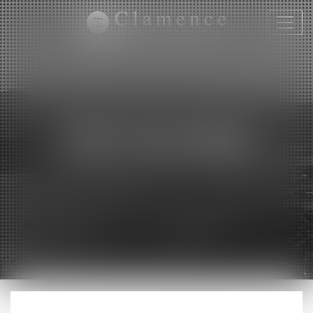
Ouvri
le
menu
DROIT ÉLECTORAL