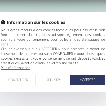
liques, ou responsabilité administrative, désigne l'obligation qu
 public de réparer les dommages occasionnés par son action ou
Information sur les cookies
Nous avons recours à des cookies techniques pour assurer le bon
fonctionnement du site, nous utilisons également des cookies
soumis à votre consentement pour collecter des statistiques de
visite.
Cliquez ci-dessous sur « ACCEPTER » pour accepter le dépôt de
NOS EXPERTISES
l'ensemble des cookies ou sur « CONFIGURER » pour choisir quels
cookies nécessitant votre consentement seront déposés (cookies
statistiques), avant de continuer votre visite du site.
Plus d'informations
ACCEPTER
CONFIGURER
REFUSER
IC
Défaut d’entretien des voiries, chutes sur la voie publique,
ÈRE
Droit des malades, responsabilité des établissements publ