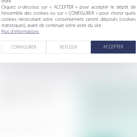
visite.
Actualités EUROJURIS
 la 32ème édition de la
Cliquez ci-dessous sur « ACCEPTER » pour accepter le dépôt de
l'ensemble des cookies ou sur « CONFIGURER » pour choisir quels
Eurojuris France était 
cookies nécessitant votre consentement seront déposés (cookies
du Ba...
statistiques), avant de continuer votre visite du site.
Plus d'informations
Lire la suite
ACCEPTER
CONFIGURER
REFUSER
PROTECTION DES
EUROJURIS PART
FRANCE ET EN
Actualités EUROJURIS
Le réseau Eurojuris 
enterpreneurs...
ection de la vie privée