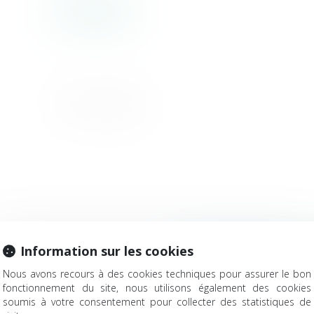
Lire la suite
Information sur les cookies
R À LA JURIS'CUP
EUROJURIS FRAN
Nous avons recours à des cookies techniques pour assurer le bon
fonctionnement du site, nous utilisons également des cookies
SPORTIVE DU 
soumis à votre consentement pour collecter des statistiques de
FOOTBALL (ASB F