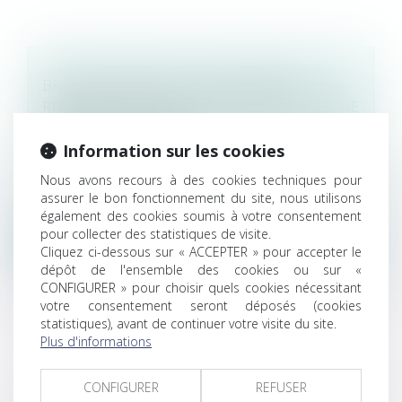
BRAVO AU BUREAU ET AUX MEMBRES
REMERCIÉS SPÉCIALEMENT PENDANT NOTRE
CONGRÈS À VALENCE !
Actualités EUROJURIS
Information sur les cookies
Lors de la soirée de clôture de notre congrès à
Nous avons recours à des cookies techniques pour
Valence vendredi 31 janvier 2...
assurer le bon fonctionnement du site, nous utilisons
également des cookies soumis à votre consentement
pour collecter des statistiques de visite.
Lire la suite
Cliquez ci-dessous sur « ACCEPTER » pour accepter le
dépôt de l'ensemble des cookies ou sur «
CONFIGURER » pour choisir quels cookies nécessitant
votre consentement seront déposés (cookies
statistiques), avant de continuer votre visite du site.
Plus d'informations
CONFIGURER
REFUSER