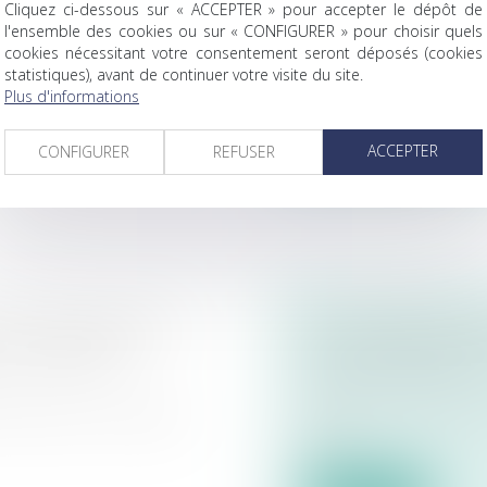
Cliquez ci-dessous sur « ACCEPTER » pour accepter le dépôt de
Actualités EUROJURIS
l'ensemble des cookies ou sur « CONFIGURER » pour choisir quels
lantis Moteurs PureTech
Lors de la soirée de c
cookies nécessitant votre consentement seront déposés (cookies
janvier 2...
statistiques), avant de continuer votre visite du site.
Plus d'informations
Lire la suite
ACCEPTER
CONFIGURER
REFUSER
DE 5000 EUROS À
LES PROPOSITIO
 DE VALENCE
POUR FAIRE ÉVOL
Actualités EUROJURIS
NCE tenait son congrès
Faisant suite à l’annon
place...