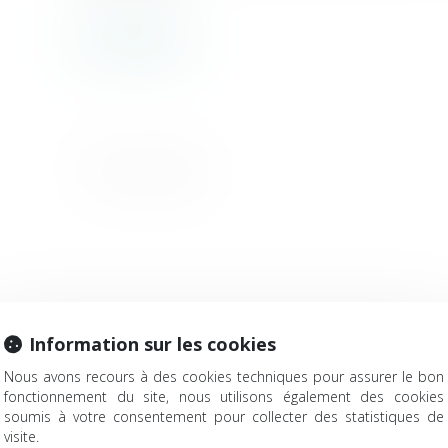
Lire la suite
Information sur les cookies
Nous avons recours à des cookies techniques pour assurer le bon
fonctionnement du site, nous utilisons également des cookies
LANTIS MOTEURS
BRAVO AU BURE
soumis à votre consentement pour collecter des statistiques de
SPÉCIALEMENT PE
visite.