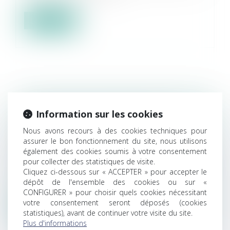
Lire la suite
Information sur les cookies
EUROJURIS FRANCE PARTENAIRE DE
L'ASSOCIATION SPORTIVE DU BARREAU DE
Nous avons recours à des cookies techniques pour
TOULON SECTION FOOTBALL (ASB FOOT)
assurer le bon fonctionnement du site, nous utilisons
également des cookies soumis à votre consentement
Actualités EUROJURIS
pour collecter des statistiques de visite.
Eurojuris France était cette année partenaire de
Cliquez ci-dessous sur « ACCEPTER » pour accepter le
l'association sportive du Ba...
dépôt de l'ensemble des cookies ou sur «
CONFIGURER » pour choisir quels cookies nécessitant
votre consentement seront déposés (cookies
Lire la suite
statistiques), avant de continuer votre visite du site.
Plus d'informations