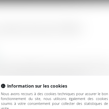
cabinet d'avocats SHYRKA !
r
ats SHYRKA, situé à ROUEN (76) rejoint le R
16 ans, Axelle OFFROY a créé sa propre structure en septem
és des professionnels et entreprises, tant en co...
Information sur les cookies
Nous avons recours à des cookies techniques pour assurer le bon
fonctionnement du site, nous utilisons également des cookies
soumis à votre consentement pour collecter des statistiques de
visite.