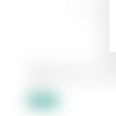
BIENVENUE AU CABINET D'AVOCATS 
Actualités EUROJURIS
Le Cabinet d'avocats SHYRKA, situé à ROUEN 
EUROJURIS F...
Lire la suite