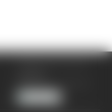
CLAMENCE AVOCATS ASSOCIES
3 rue Bertholet
83000 TOULON
Tél :
04 94 05 29 21
-
Fax :
04 94 09 14 61
NOUS LOCALISER