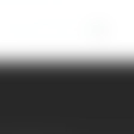
<<
<
...
4
5
6
7
8
9
10
>
>>