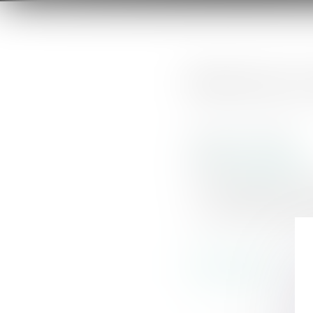
Bienvenue au 
Publié le :
19/11/2020
Actualités EUROJURIS
Source :
www.eurojuris.f
Le Cabinet d'avoc
Avocat depuis plus de 
SHYRKA intervient aux cot
Lire la suite