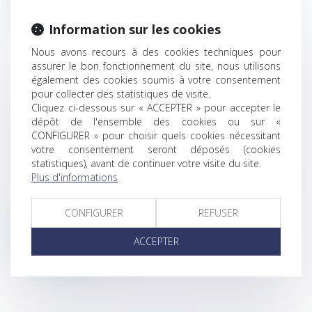
Information sur les cookies
Nous avons recours à des cookies techniques pour
assurer le bon fonctionnement du site, nous utilisons
également des cookies soumis à votre consentement
pour collecter des statistiques de visite.
Cliquez ci-dessous sur « ACCEPTER » pour accepter le
dépôt de l'ensemble des cookies ou sur «
REJOIGNEZ L'ÉQUIPAGE EUROJURIS LORS DE
CONFIGURER » pour choisir quels cookies nécessitant
LA JURIS'CUP 2024 !
votre consentement seront déposés (cookies
Actualités EUROJURIS
statistiques), avant de continuer votre visite du site.
Plus d'informations
EUROJURIS France hisse à nouveau la grand-voile
les 13, 14 et 15 septembre 20...
CONFIGURER
REFUSER
Lire la suite
ACCEPTER