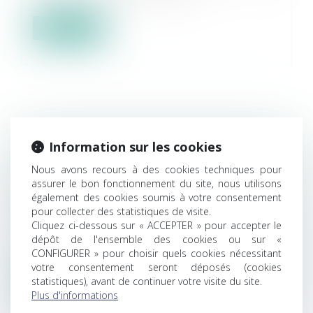
Lire la suite
Information sur les cookies
CRÉATION D’UNE DÉLÉGATION OUTRE-MER À
Nous avons recours à des cookies techniques pour
LA CONFÉRENCE DES BÂTONNIERS DE
assurer le bon fonctionnement du site, nous utilisons
FRANCE, PRÉSIDÉE PAR PATRICK LINGIBÉ
également des cookies soumis à votre consentement
Actualités EUROJURIS
pour collecter des statistiques de visite.
Cliquez ci-dessous sur « ACCEPTER » pour accepter le
La Conférence des Bâtonniers de France a
dépôt de l'ensemble des cookies ou sur «
décidé de créer une Délégation Outre...
CONFIGURER » pour choisir quels cookies nécessitant
votre consentement seront déposés (cookies
Lire la suite
statistiques), avant de continuer votre visite du site.
Plus d'informations