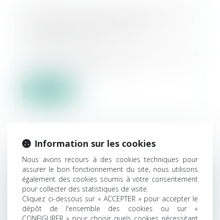
CONGRÈS EUROJURIS FRANCE À VALENCE DU
29 JANVIER AU 1ER FÉVRIER 2025
Actualités EUROJURIS
Programme détaillé : Comment protéger nos
cabinets et études dans le mon...
Lire la suite
Information sur les cookies
Nous avons recours à des cookies techniques pour
assurer le bon fonctionnement du site, nous utilisons
également des cookies soumis à votre consentement
EUROJURIS PARTENAIRE DE SIMPLÉBO
pour collecter des statistiques de visite.
Actualités EUROJURIS
Cliquez ci-dessous sur « ACCEPTER » pour accepter le
Eurojuris noue un nouveau partenariat avec
dépôt de l'ensemble des cookies ou sur «
Simplébo, une agence web capable d...
CONFIGURER » pour choisir quels cookies nécessitant