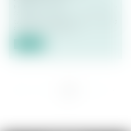
Actualités EUROJURIS
Entreprises
/
Gestion de l'entreprise
/
Construction Immobilier
Cass, 3ème civ, 15 février 2024, n° 22-23.179
Cass, 3ème civ, 15 février 202...
Lire la suite
<<
<
1
2
3
4
5
6
7
...
>
>>