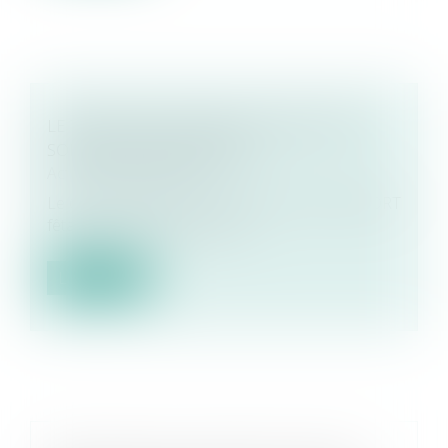
LE TRION, PÔLE CONSEILS À NIORT, FÊTE
SON 4ÈME ANNIVERSAIRE !
Actualités EUROJURIS
Le 6 juin 2024 le pôle conseils Le TRION à NIORT
fêtait son 4ème anniversaire...
Lire la suite