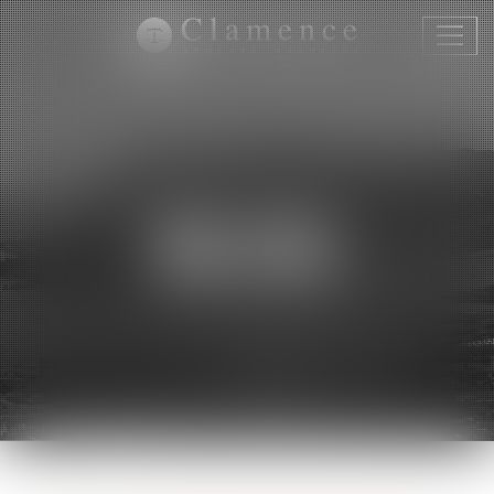
Ouvri
le
menu
BLOG