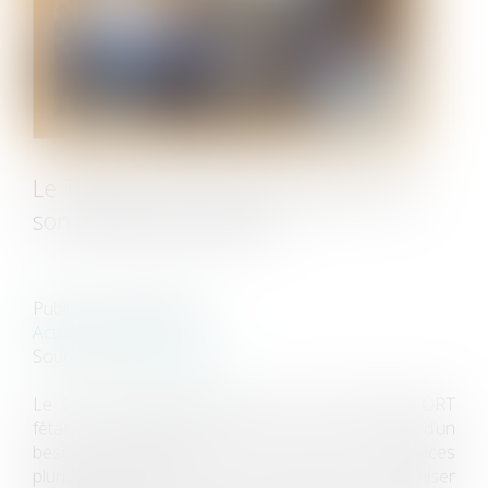
Le TRION, pôle conseils à NIORT, fête
son 4ème anniversaire !
Publié le :
10/06/2024
Actualités EUROJURIS
Source :
www.eurojuris.fr
Le 6 juin 2024 le pôle conseils Le TRION à NIORT
fêtait son 4ème anniversaire ! Né du constat d’un
besoin grandissant de lieux de services
pluridisciplinaires, et de la volonté de pérenniser