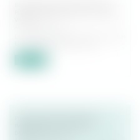
BENJAMIN ENGLISH PRÉ-SÉLECTIONNÉ
POUR LA PREMIÈRE ÉDITION DU TOP LEGAL
VOICES !
Actualités EUROJURIS
Le Président d'Eurojuris France Benjamin
ENGLISH fait partie des personnalité...
Lire la suite
PRISE EN CHARGE DES PRÉJUDICES
IMMATÉRIELS PAR L'ASSUREUR RC
DÉCENNALE, OUI ... MAIS