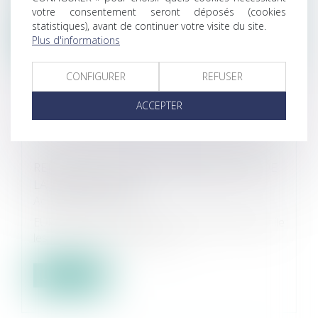
votre consentement seront déposés (cookies
statistiques), avant de continuer votre visite du site.
Lire la suite
Plus d'informations
CONFIGURER
REFUSER
ACCEPTER
REJOIGNEZ L'ÉQUIPAGE EUROJURIS LORS DE
LA JURIS'CUP 2024 !
Actualités EUROJURIS
EUROJURIS France hisse à nouveau la grand-voile
les 13, 14 et 15 septembre 20...
Lire la suite