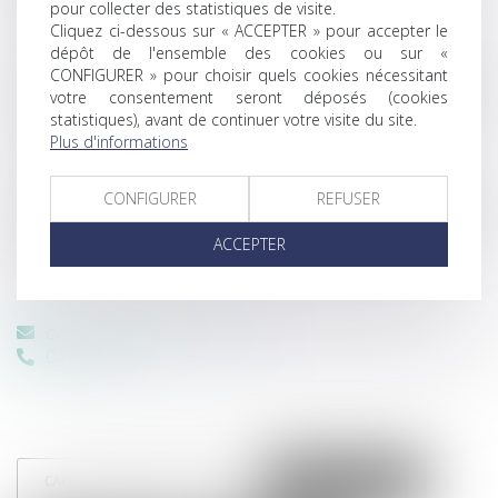
pour collecter des statistiques de visite.
mettant en jeu les organismes publics.
Cliquez ci-dessous sur « ACCEPTER » pour accepter le
dépôt de l'ensemble des cookies ou sur «
Maître VARRON CHARRIER défend vos intérêts devant
CONFIGURER » pour choisir quels cookies nécessitant
toutes les juridictions administratives (tribunaux
votre consentement seront déposés (cookies
administratifs, cours administratives d’appel) sur l’ensemble
statistiques), avant de continuer votre visite du site.
du territoire français.
Plus d'informations
Elle est Lauréate de la Conférence du jeune Barreau 2010,
CONFIGURER
REFUSER
membre du bureau et du conseil d’administration de
l’association EUROJURIS et ancien membre du conseil de
ACCEPTER
l’ordre.
cvc@clamenceavocats.com
0494052921
CAPUCINE VARRON CHARRIER
MAGALIE HABERT