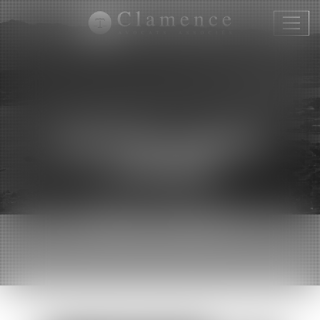
Ouvri
le
menu
CAPUCINE VARRON
CHARRIER
AVOCAT ASSOCIÉ
DROIT PUBLIC