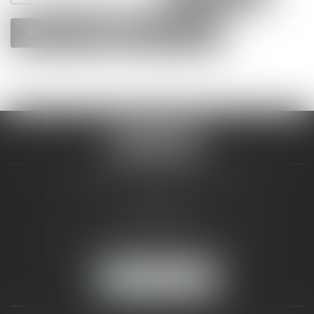
ELÉONORE BODY
PASCAL ZECCHINI
CLAMENCE AVOCATS ASSOCIES
3 rue Bertholet
83000 TOULON
Tél :
04 94 05 29 21
-
Fax :
04 94 09 14 61
NOUS LOCALISER