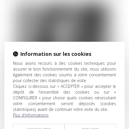
Information sur les cookies
Nous avons recours à des cookies techniques pour
assurer le bon fonctionnement du site, nous utilisons
également des cookies soumis à votre consentement
pour collecter des statistiques de visite.
Cliquez ci-dessous sur « ACCEPTER » pour accepter le
dépôt de l'ensemble des cookies ou sur «
er
Eléonore est avocate depuis le 1
janvier 2022, et a
CONFIGURER » pour choisir quels cookies nécessitant
immédiatement été recrutée par le cabinet en qualité
votre consentement seront déposés (cookies
d’avocate collaboratrice.
statistiques), avant de continuer votre visite du site.
Plus d'informations
Elle intervient principalement en droit pénal.