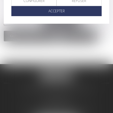
CONFIGURER
REFUSER
ACCEPTER
ELÉONORE BODY
PASCAL ZECCHINI
CAPUCINE VARRON CHARRIER
MAGALIE HABERT
CLAMENCE AVOCATS ASSOCIES
3 rue Bertholet
83000 TOULON
Tél :
04 94 05 29 21
-
Fax :
04 94 09 14 61