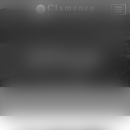
Ouvri
le
menu
ELÉONORE BODY
AVOCATE COLLABORATRICE
DROIT PÉNAL