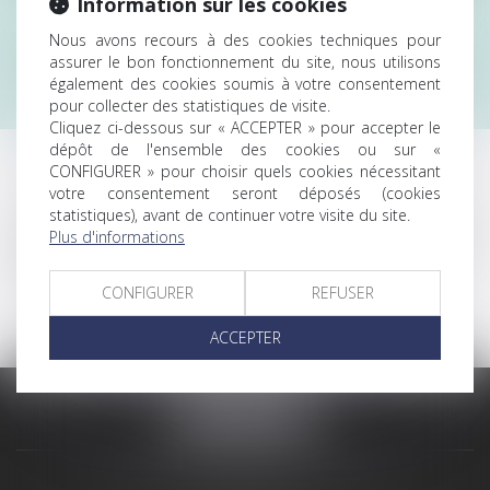
Information sur les cookies
Le cabinet propose des solutions de prévention des crises
interne et de traitement de celles-ci, conçues sur mesure
Nous avons recours à des cookies techniques pour
et en fonction d’objectifs précis et contractuels.
assurer le bon fonctionnement du site, nous utilisons
également des cookies soumis à votre consentement
pour collecter des statistiques de visite.
Cliquez ci-dessous sur « ACCEPTER » pour accepter le
dépôt de l'ensemble des cookies ou sur «
CONFIGURER » pour choisir quels cookies nécessitant
votre consentement seront déposés (cookies
Nous pouvons aussi concevoir, organiser, animer des
statistiques), avant de continuer votre visite du site.
formations internes ou intervenir dans toute opération
Plus d'informations
pédagogique à définir et cohérente avec nos domaines
d’activité.
CONFIGURER
REFUSER
ACCEPTER
CLAMENCE AVOCATS ASSOCIES