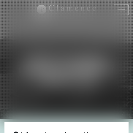
Ouvri
le
menu
AUDIT DU RISQUE,
ENQUÊTE INTERNE ET
FORMATIONS