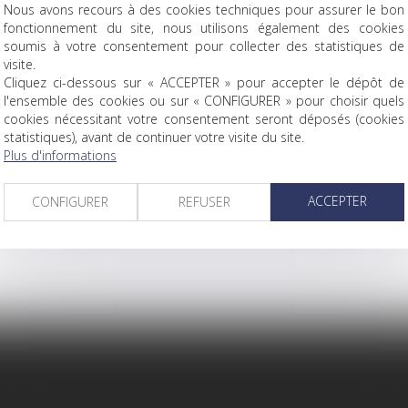
Nous avons recours à des cookies techniques pour assurer le bon
fonctionnement du site, nous utilisons également des cookies
soumis à votre consentement pour collecter des statistiques de
NOS EXPERTISES
visite.
Cliquez ci-dessous sur « ACCEPTER » pour accepter le dépôt de
l'ensemble des cookies ou sur « CONFIGURER » pour choisir quels
cookies nécessitant votre consentement seront déposés (cookies
statistiques), avant de continuer votre visite du site.
Plus d'informations
NT
Permis de construire, Déclaration de travaux, Plan d’occupa
ACCEPTER
d’urbanisme (PLU), droit des lotissements, Expropriation ou
CONFIGURER
REFUSER